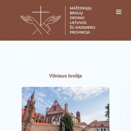
Skip
to
content
Vilniaus brolija