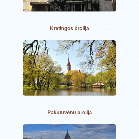
Kretingos brolija
Pakutuvėnų brolija