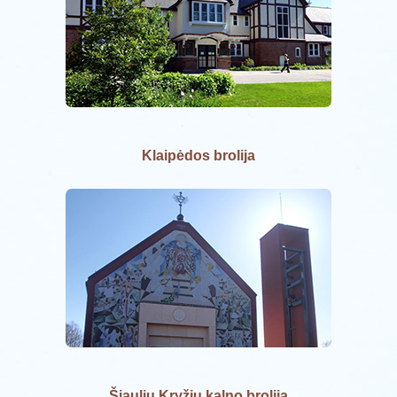
Klaipėdos brolija
Šiaulių Kryžių kalno brolija