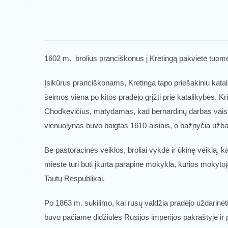
1602 m. brolius pranciškonus į Kretingą pakvietė tuom
Įsikūrus pranciškonams, Kretinga tapo priešakiniu katalik
šeimos viena po kitos pradėjo grįžti prie katalikybės. K
Chodkevičius, matydamas, kad bernardinų darbas vaising
vienuolynas buvo baigtas 1610-aisiais, o bažnyčia užb
Be pastoracinės veiklos, broliai vykdė ir ūkinę veiklą,
mieste turi būti įkurta parapinė mokykla, kurios mokytoj
Tautų Respublikai.
Po 1863 m. sukilimo, kai rusų valdžia pradėjo uždarinėt
buvo pačiame didžiulės Rusijos imperijos pakraštyje ir p