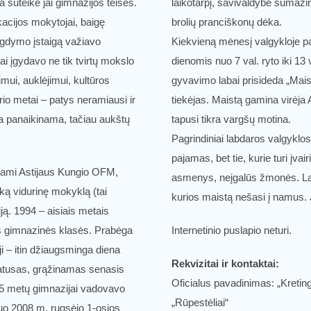
 suteikė jai gimnazijos teises.
laikotarpį, savivaldybė sumaži
kacijos mokytojai, baigę
brolių pranciškonų dėka.
 ugdymo įstaigą važiavo
Kiekvieną mėnesį valgykloje pa
ai įgydavo ne tik tvirtų mokslo
dienomis nuo 7 val. ryto iki 13 
imui, auklėjimui, kultūros
gyvavimo labai prisideda „Mais
io metai – patys neramiausi ir
tiekėjas. Maistą gamina virėja A
ja panaikinama, tačiau aukštų
tapusi tikra vargšų motina.
Pagrindiniai labdaros valgyklo
pajamas, bet tie, kurie turi įva
ujami Astijaus Kungio OFM,
asmenys, neįgalūs žmonės. Lab
šką vidurinę mokyklą (tai
kurios maistą nešasi į namus. J
ją. 1994 – aisiais metais
os gimnazinės klasės. Prabėga
Internetinio puslapio neturi.
 – itin džiaugsminga diena
Rekvizitai ir kontaktai:
atusas, grąžinamas senasis
Oficialus pavadinimas: „Kretin
5 metų gimnazijai vadovavo
„Rūpestėliai“
uo 2008 m. rugsėjo 1-osios