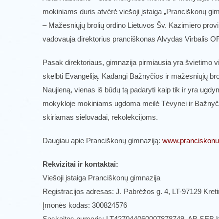
mokiniams duris atvėrė viešoji įstaiga „Pranciškonų gim
– Mažesniųjų brolių ordino Lietuvos Šv. Kazimiero provi
vadovauja direktorius pranciškonas Alvydas Virbalis O
Pasak direktoriaus, gimnazija pirmiausia yra švietimo v
skelbti Evangeliją. Kadangi Bažnyčios ir mažesniųjų brol
Naujieną, vienas iš būdų tą padaryti kaip tik ir yra ugdy
mokykloje mokiniams ugdoma meilė Tėvynei ir Bažnyč
skiriamas sielovadai, rekolekcijoms.
Daugiau apie Pranciškonų gimnaziją:
www.pranciskonug
Rekvizitai ir kontaktai:
Viešoji įstaiga Pranciškonų gimnazija
Registracijos adresas: J. Pabrėžos g. 4, LT-97129 Kret
Įmonės kodas: 300824576
Sąskaitos numeris: LT427044060007878749, AB SEB 