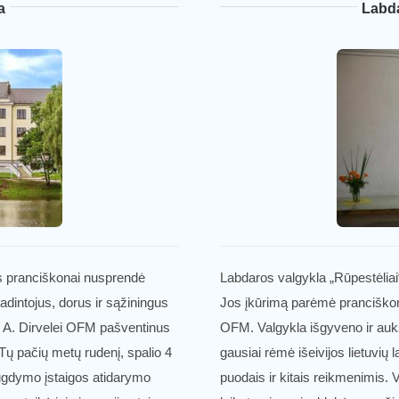
a
Labda
os pranciškonai nusprendė
Labdaros valgykla „Rūpestėliai
žadintojus, dorus ir sąžiningus
Jos įkūrimą parėmė pranciškona
ui A. Dirvelei OFM pašventinus
OFM. Valgykla išgyveno ir aukso
Tų pačių metų rudenį, spalio 4
gausiai rėmė išeivijos lietuvių 
ugdymo įstaigos atidarymo
puodais ir kitais reikmenimis. 