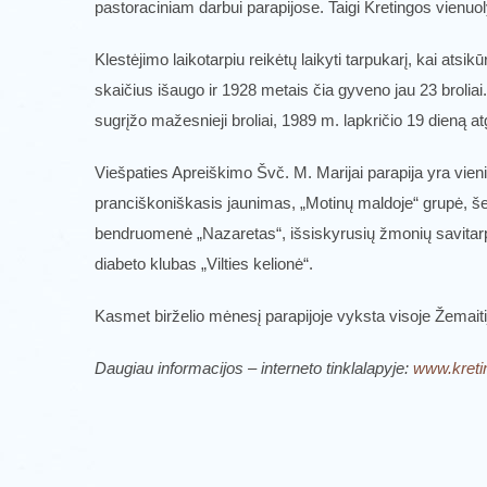
pastoraciniam darbui parapijose. Taigi Kretingos vienuol
Klestėjimo laikotarpiu reikėtų laikyti tarpukarį, kai ats
skaičius išaugo ir 1928 metais čia gyveno jau 23 broliai.
sugrįžo mažesnieji broliai, 1989 m. lapkričio 19 dieną 
Viešpaties Apreiškimo Švč. M. Marijai parapija yra vieni
pranciškoniškasis jaunimas, „Motinų maldoje“ grupė, š
bendruomenė „Nazaretas“, išsiskyrusių žmonių savitarpi
diabeto klubas „Vilties kelionė“.
Kasmet birželio mėnesį parapijoje vyksta visoje Žemaiti
Daugiau informacijos – interneto tinklalapyje:
www.kretin