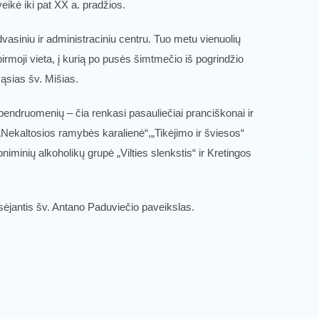
eikė iki pat XX a. pradžios.
 dvasiniu ir administraciniu centru. Tuo metu vienuolių
pirmoji vieta, į kurią po pusės šimtmečio iš pogrindžio
ąsias šv. Mišias.
 bendruomenių – čia renkasi pasauliečiai pranciškonai ir
ekaltosios ramybės karalienė“,„Tikėjimo ir šviesos“
inių alkoholikų grupė „Vilties slenkstis“ ir Kretingos
rsėjantis šv. Antano Paduviečio paveikslas.