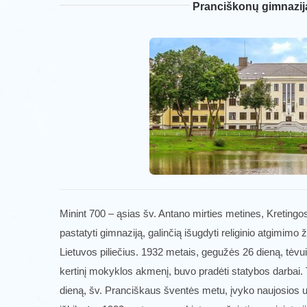
Pranciškonų gimnazij
Minint 700 – ąsias šv. Antano mirties metines, Kreting
pastatyti gimnaziją, galinčią išugdyti religinio atgimimo 
Lietuvos piliečius. 1932 metais, gegužės 26 dieną, tėv
kertinį mokyklos akmenį, buvo pradėti statybos darbai. 
dieną, šv. Pranciškaus šventės metu, įvyko naujosios 