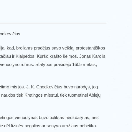
odkevičius.
dija, kad, broliams pradėjus savo veiklą, protestantiškos
 tačiau ir Klaipėdos, Kuršo krašto šeimos. Jonas Karolis
 vienuolyno rūmus. Statybos prasidėjo 1605 metais,
ietimo misijos. J. K. Chodkevičius buvo nurodęs, jog
 naudos tiek Kretingos miestui, tiek tuometinei Abiejų
Kretingos vienuolynas buvo paliktas neuždarytas, nes
rie dėl fizinės negalios ar senyvo amžiaus nebetiko