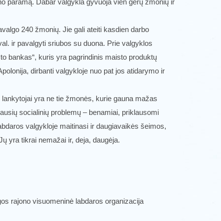
no paramą. Dabar valgykla gyvuoja vien gerų žmonių ir
valgo 240 žmonių. Jie gali ateiti kasdien darbo
val. ir pavalgyti sriubos su duona. Prie valgyklos
to bankas“, kuris yra pagrindinis maisto produktų
polonija, dirbanti valgykloje nuo pat jos atidarymo ir
s lankytojai yra ne tie žmonės, kurie gauna mažas
iriausių socialinių problemų – benamiai, priklausomi
daros valgykloje maitinasi ir daugiavaikės šeimos,
ų yra tikrai nemažai ir, deja, daugėja.
gos rajono visuomeninė labdaros organizacija