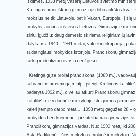
iškilmės. 1933 metų vasarą Lietuvos švietimo ministerija
Kretingos pranciškonų gimnazijoje dirbo aukštos kvalifi
mokslus ne tik Lietuvoje, bet ir Vakarų Europoje. Į šią
mokytis jaunuoliai iš visos Lietuvos. Gimnazijoje mokini
žinių, įgūdžių; daug dėmesio skiriama religiniam jų lavin
dalykams. 1940 – 1941 metai, vokiečių okupacija, pokar
sudėtingiausi mokyklos istorijoje. Pranciškonų gimnazi
siekių ir idealizmo dvasia neužgeso…
Į Kretingą grįžę broliai pranciškonai (1989 m.), vadova
subrandino prasmingą mintį – įsteigti Kretingos kataliki
padaryta 1992 m.), o vėliau atkurti Pranciškonų gimnazi
katalikiškoje vidurinėje mokykloje įsteigiamos pirmosi
keleri įtempto darbo metai… 1998 metų gegužės 28 – oji
mokyklos bendruomenei: jai suteikiamas gimnazijos st
Pranciškonų gimnazijos vardas. Nuo 1992 metų iki 200
Asta Radikienė – šios mokyklos mokinė ir mokytoja. N