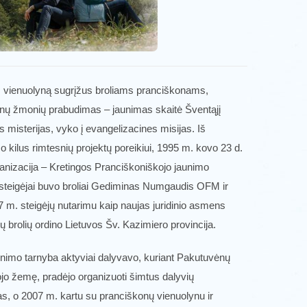
os vienuolyną sugrįžus broliams pranciškonams,
jaunų žmonių prabudimas – jaunimas skaitė Šventąjį
 misterijas, vyko į evangelizacines misijas. Iš
 kilus rimtesnių projektų poreikiui, 1995 m. kovo 23 d.
anizacija – Kretingos Pranciškoniškojo jaunimo
s steigėjai buvo broliai Gediminas Numgaudis OFM ir
 m. steigėjų nutarimu kaip naujas juridinio asmens
 brolių ordino Lietuvos Šv. Kazimiero provincija.
unimo tarnyba aktyviai dalyvavo, kuriant Pakutuvėnų
jo žemę, pradėjo organizuoti šimtus dalyvių
s, o 2007 m. kartu su pranciškonų vienuolynu ir