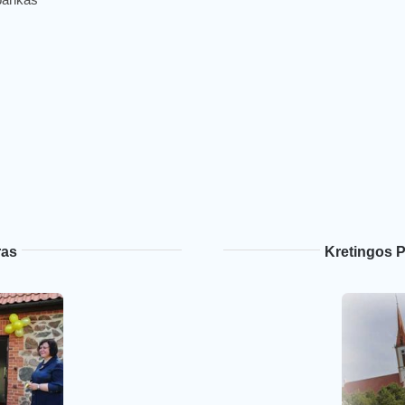
ras
Kretingos P