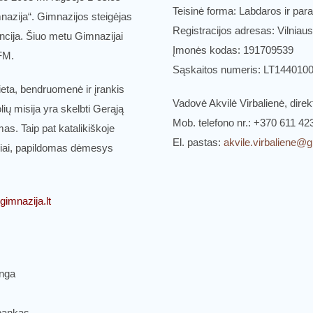
Teisinė forma: Labdaros ir pa
nazija“. Gimnazijos steigėjas
Registracijos adresas: Vilniaus
ncija. Šiuo metu Gimnazijai
Įmonės kodas: 191709539
FM.
Sąskaitos numeris: LT14401
ieta, bendruomenė ir įrankis
Vadovė Akvilė Virbalienė, direk
ių misija yra skelbti Gerąją
Mob. telefono nr.: +370 611 42
mas. Taip pat katalikiškoje
El. pastas:
akvile.virbaliene@
iai, papildomas dėmesys
imnazija.lt
inga
bankas