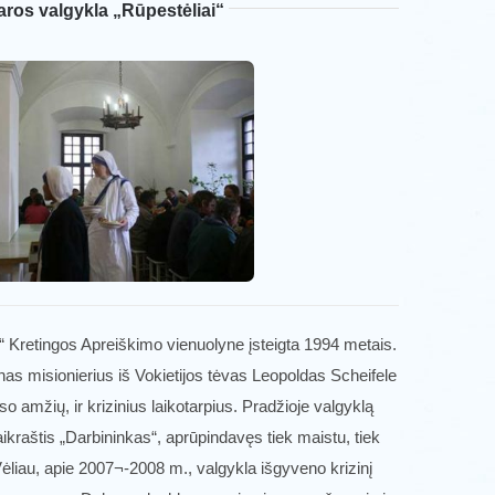
ros valgykla „Rūpestėliai“
“ Kretingos Apreiškimo vienuolyne įsteigta 1994 metais.
s misionierius iš Vokietijos tėvas Leopoldas Scheifele
 amžių, ir krizinius laikotarpius. Pradžioje valgyklą
laikraštis „Darbininkas“, aprūpindavęs tiek maistu, tiek
Vėliau, apie 2007¬-2008 m., valgykla išgyveno krizinį