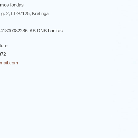
ramos fondas
 g. 2, LT-97125, Kretinga
0041800082286, AB DNB bankas
torė
372
gmail.com