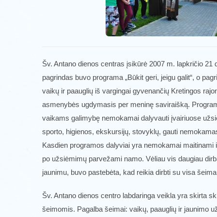
Šv. Antano dienos centras įsikūrė 2007 m. lapkričio 21 d
pagrindas buvo programa „Būkit geri, jeigu galit“, o pag
vaikų ir paauglių iš vargingai gyvenančių Kretingos ra
asmenybės ugdymasis per meninę saviraišką. Programos
vaikams galimybę nemokamai dalyvauti įvairiuose už
sporto, higienos, ekskursijų, stovyklų, gauti nemokamas
Kasdien programos dalyviai yra nemokamai maitinami i
po užsiėmimų parvežami namo. Vėliau vis daugiau dirban
jaunimu, buvo pastebėta, kad reikia dirbti su visa šeima –
Šv. Antano dienos centro labdaringa veikla yra skirta 
šeimomis. Pagalba šeimai: vaikų, paauglių ir jaunimo