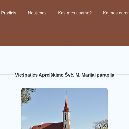
Pradinis
Naujienos
Kas mes esame?
Ką mes daro
Viešpaties Apreiškimo Švč. M. Marijai parapija