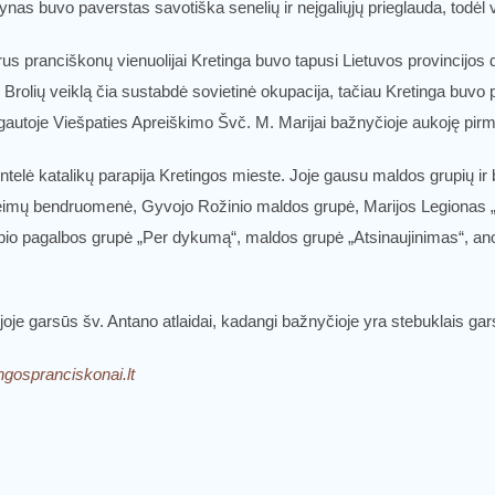
ynas buvo paverstas savotiška senelių ir neįgaliųjų prieglauda, todėl v
ikūrus pranciškonų vienuolijai Kretinga buvo tapusi Lietuvos provincijos
 Brolių veiklą čia sustabdė sovietinė okupacija, tačiau Kretinga buvo 
atgautoje Viešpaties Apreiškimo Švč. M. Marijai bažnyčioje aukoję pirm
ntelė katalikų parapija Kretingos mieste. Joje gausu maldos grupių ir
eimų bendruomenė, Gyvojo Rožinio maldos grupė, Marijos Legionas „N
o pagalbos grupė „Per dykumą“, maldos grupė „Atsinaujinimas“, anonim
joje garsūs šv. Antano atlaidai, kadangi bažnyčioje yra stebuklais ga
gospranciskonai.lt