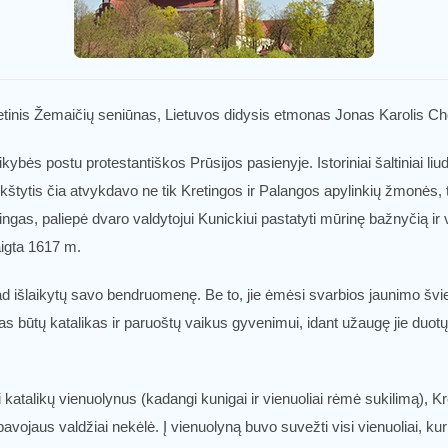
etinis Žemaičių seniūnas, Lietuvos didysis etmonas Jonas Karolis Ch
ybės postu protestantiškos Prūsijos pasienyje. Istoriniai šaltiniai liu
rikštytis čia atvykdavo ne tik Kretingos ir Palangos apylinkių žmonės,
as, paliepė dvaro valdytojui Kunickiui pastatyti mūrinę bažnyčią ir
aigta 1617 m.
 kad išlaikytų savo bendruomenę. Be to, jie ėmėsi svarbios jaunimo šv
as būtų katalikas ir paruoštų vaikus gyvenimui, idant užaugę jie duotų
i katalikų vienuolynus (kadangi kunigai ir vienuoliai rėmė sukilimą), 
avojaus valdžiai nekėlė. Į vienuolyną buvo suvežti visi vienuoliai, ku