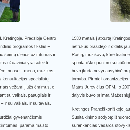
. Kretingoje. Pradžioje Centro
1989 metais į atkurtą Kreting
rindinis programos tikslas –
netrukus prasidėjo ir didelis 
jono šeimų dienos užimtumas ir
Raštą, muzikavo, kūrė teatrines
 uždaviniai yra suteikti
spontaniško jaunimo susibūrimo
siėmimuose – meno, muzikos,
buvo įkurta nevyriausybinė org
 konsultacijas specialistų.
tarnyba. Pirmieji organizacijo
r atsivežami į užsiėmimus, o
Matas Jurevičius OFM., o 2007
t su vaikais, paaugliais ir
dalyvis buvo priimta Mažesniųjų
 ir su vaikais, ir su tėvais.
Kretingos Pranciškoniškojo ja
skurdžiai gyvenančiomis
Susitaikinimo sodybą: išnuomo
 užimtumas; parama maisto
surenkančias vasaros stovykla