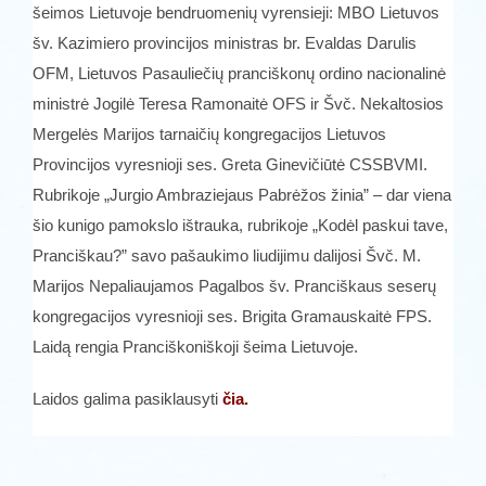
šeimos Lietuvoje bendruomenių vyrensieji: MBO Lietuvos
šv. Kazimiero provincijos ministras br. Evaldas Darulis
OFM, Lietuvos Pasauliečių pranciškonų ordino nacionalinė
ministrė Jogilė Teresa Ramonaitė OFS ir Švč. Nekaltosios
Mergelės Marijos tarnaičių kongregacijos Lietuvos
Provincijos vyresnioji ses. Greta Ginevičiūtė CSSBVMI.
Rubrikoje „Jurgio Ambraziejaus Pabrėžos žinia” – dar viena
šio kunigo pamokslo ištrauka, rubrikoje „Kodėl paskui tave,
Pranciškau?” savo pašaukimo liudijimu dalijosi Švč. M.
Marijos Nepaliaujamos Pagalbos šv. Pranciškaus seserų
kongregacijos vyresnioji ses. Brigita Gramauskaitė FPS.
Laidą rengia Pranciškoniškoji šeima Lietuvoje.
Laidos galima pasiklausyti
čia.