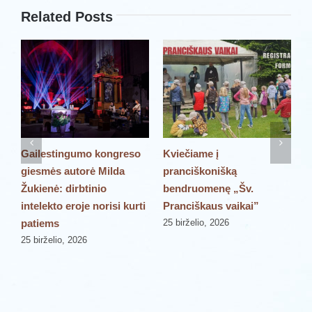
Related Posts
Gailestingumo kongreso
Kviečiame į
P
giesmės autorė Milda
pranciškonišką
š
Žukienė: dirbtinio
bendruomenę „Šv.
„
intelekto eroje norisi kurti
Pranciškaus vaikai”
P
patiems
25 birželio, 2026
2
25 birželio, 2026