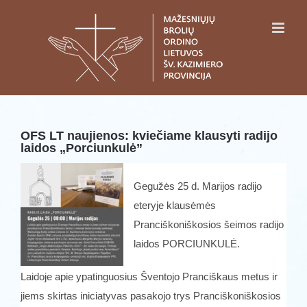
Skip
to
content
OFS LT naujienos: kviečiame klausyti radijo
laidos „Porciunkulė”
Gegužės 25 d. Marijos radijo
eteryje klausėmės
Pranciškoniškosios šeimos radijo
laidos PORCIUNKULĖ.
Laidoje apie ypatinguosius Šventojo Pranciškaus metus ir
jiems skirtas iniciatyvas pasakojo trys Pranciškoniškosios