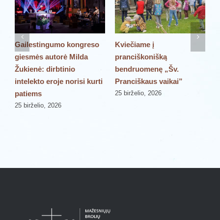
Gailestingumo kongreso
Kviečiame į
P
giesmės autorė Milda
pranciškonišką
š
Žukienė: dirbtinio
bendruomenę „Šv.
„
intelekto eroje norisi kurti
Pranciškaus vaikai”
P
patiems
25 birželio, 2026
2
25 birželio, 2026