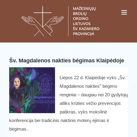
Skip
to
content
Šv. Magdalenos nakties bėgimas Klaipėdoje
Liepos 22 d. Klaipėdoje vyks „Šv.
Magdalenos nakties” bėgimo
renginiai – daugiau nei 20 gydytojų
atliks krūties vėžio prevencijos
patikras, vyks mokslinė
konferencija bei tradicinis naktinis moterų ėjimas ir
bėgimas.