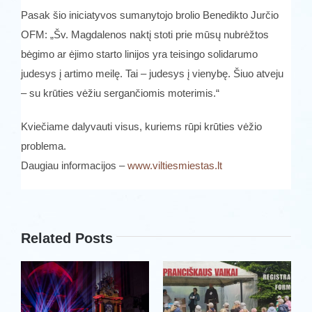
Pasak šio iniciatyvos sumanytojo brolio Benedikto Jurčio
OFM: „Šv. Magdalenos naktį stoti prie mūsų nubrėžtos
bėgimo ar ėjimo starto linijos yra teisingo solidarumo
judesys į artimo meilę. Tai – judesys į vienybę. Šiuo atveju
– su krūties vėžiu sergančiomis moterimis.“
Kviečiame dalyvauti visus, kuriems rūpi krūties vėžio
problema.
Daugiau informacijos –
www.viltiesmiestas.lt
Related Posts