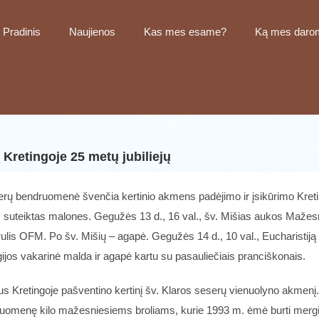
Pradinis
Naujienos
Kas mes esame?
Ką mes daro
Kretingoje 25 metų jubiliejų
rų bendruomenė švenčia kertinio akmens padėjimo ir įsikūrimo Kretin
ž suteiktas malones. Gegužės 13 d., 16 val., šv. Mišias aukos Mažesni
ulis OFM. Po šv. Mišių – agapė. Gegužės 14 d., 10 val., Eucharistiją
gijos vakarinė malda ir agapė kartu su pasauliečiais pranciškonais.
Kretingoje pašventino kertinį šv. Klaros seserų vienuolyno akmenį. Ta
ndruomenę kilo mažesniesiems broliams, kurie 1993 m. ėmė burti mergi