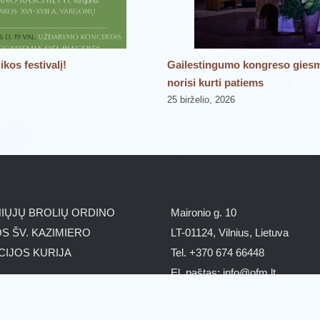
kos festivalį!
Gailestingumo kongreso giesmės
norisi kurti patiems
25 birželio, 2026
IŲJŲ BROLIŲ ORDINO
Maironio g. 10
S ŠV. KAZIMIERO
LT-01124, Vilnius, Lietuva
CIJOS KURIJA
Tel. +370 674 66448
El. paštas: info@ofm.lt