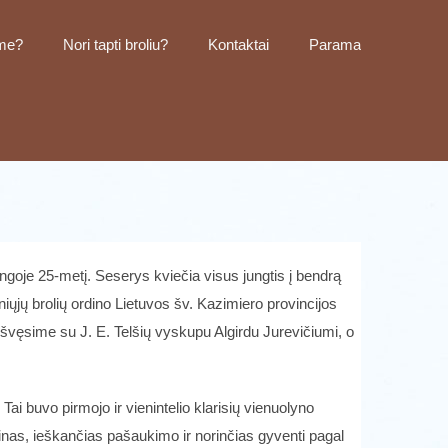
me?
Nori tapti broliu?
Kontaktai
Parama
goje 25-metį. Seserys kviečia visus jungtis į bendrą
ųjų brolių ordino Lietuvos šv. Kazimiero provincijos
 švęsime su J. E. Telšių vyskupu Algirdu Jurevičiumi, o
i buvo pirmojo ir vienintelio klarisių vienuolyno
nas, ieškančias pašaukimo ir norinčias gyventi pagal