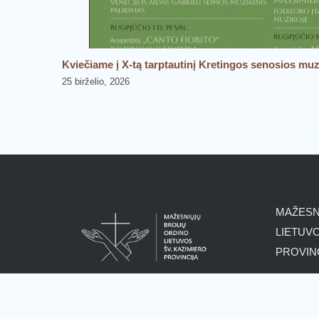
ngoje!
Kviečiame į X-tą tarptautinį Kretingos senosios muzi
25 birželio, 2026
MAŽESN
LIETUVO
PROVIN