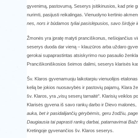
gyvenimą, pastovumą. Seserys įsitikinusios, kad prie gr
nurimti, pasijusti reikalingas. Vienuolyno kertinio ak
nes, nors ir būdamos tyliai pasislėpusios, savo širdyje
Žmonės yra įpratę matyti pranciškonus, nešiojančius vir
seserys duoda dar vieną – klauzūros arba uždaro gyvenim
gerokai supaprastintas atsiskyrimo nuo pasaulio ženk
Pranciškoniškosios šeimos dalimi, seserys klarisės kasd
Šv. Klaros gyvenamuoju laikotarpiu vienuolijos etalonas 
kelią be jokios nuosavybės ir pastovių pajamų, Klara ž
šv. Klaros, yra „visų seserų tarnaitė“. Klarisių veiklos
Klarisės gyvena iš savo rankų darbo ir Dievo malonės, k
auka, bet ir pasidalijančių gėrybėmis, geru žodžiu, pagel
Daugiausia tai paprasti rankų darbai, patarnavimai Baž
Kretingoje gyvenančios šv. Klaros seserys.