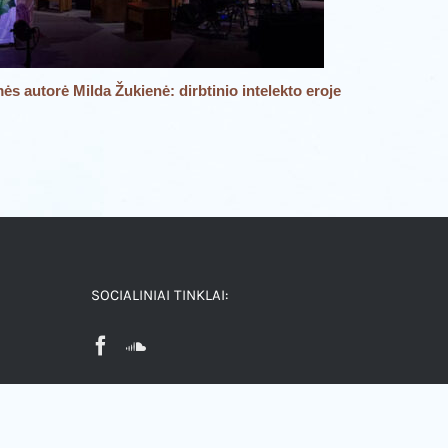
 autorė Milda Žukienė: dirbtinio intelekto eroje
Kviečiame
25 birželio
SOCIALINIAI TINKLAI: