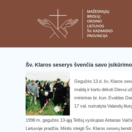
Skip
to
content
Šv. Klaros seserys švenčia savo įsikūrimo 
Gegužės 13 d. šv. Klaros sese
maldą ir kartu dėkoti Dievui u
ministras br. kun. Evaldas Dar
17 val. numatyta Valandų litur
1998 m. gegužės 13-ąją Telšių vyskupas Antanas Vaičius 
Lietuvoje pradžia. Mintis steigti Šv. Klaros seserų be