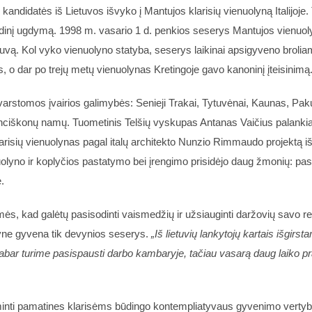
andidatės iš Lietuvos išvyko į Mantujos klarisių vienuolyną Italijoj
dinį ugdymą. 1998 m. vasario 1 d. penkios seserys Mantujos vienuoly
ietuvą. Kol vyko vienuolyno statyba, seserys laikinai apsigyveno bro
 o dar po trejų metų vienuolynas Kretingoje gavo kanoninį įteisinimą
arstomos įvairios galimybės: Senieji Trakai, Tytuvėnai, Kaunas, Pakutu
 pranciškonų namų. Tuometinis Telšių vyskupas Antanas Vaičius palank
larisių vienuolynas pagal italų architekto Nunzio Rimmaudo projektą iš 
olyno ir koplyčios pastatymo bei įrengimo prisidėjo daug žmonių: pasa
.
emės, kad galėtų pasisodinti vaismedžių ir užsiauginti daržovių savo 
yne gyvena tik devynios seserys.
„Iš lietuvių lankytojų kartais išgirs
u dabar turime pasispausti darbo kambaryje, tačiau vasarą daug laiko 
iminti pamatines klarisėms būdingo kontempliatyvaus gyvenimo vertyb