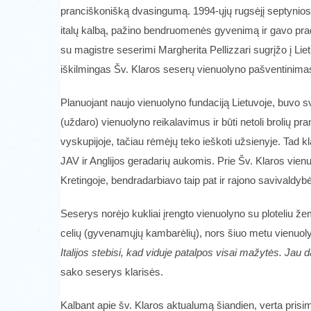
pranciškonišką dvasingumą. 1994-ųjų rugsėjį septynios k
italų kalbą, pažino bendruomenės gyvenimą ir gavo pra
su magistre seserimi Margherita Pellizzari sugrįžo į L
iškilmingas Šv. Klaros seserų vienuolyno pašventinimas,
Planuojant naujo vienuolyno fundaciją Lietuvoje, buvo sv
(uždaro) vienuolyno reikalavimus ir būti netoli brolių
vyskupijoje, tačiau rėmėjų teko ieškoti užsienyje. Tad k
JAV ir Anglijos geradarių aukomis. Prie Šv. Klaros vienu
Kretingoje, bendradarbiavo taip pat ir rajono savivaldybė
Seserys norėjo kukliai įrengto vienuolyno su ploteliu ž
celių (gyvenamųjų kambarėlių), nors šiuo metu vienuol
Italijos stebisi, kad viduje patalpos visai mažytės. Ja
sako seserys klarisės.
Kalbant apie šv. Klaros aktualumą šiandien, verta pris