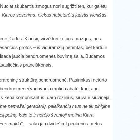
Nuolat skubantis žmogus nori sugrįžti ten, kur galėtų
v. Klaros seserims, niekas nebeturėtų jaustis vienišas,
mo įžadus. Klarisių virvė turi keturis mazgus, nes
sančios grotos – iš viduramžių perimtas, bet kartu ir
 visada jaučia bendruomenės buvimą šalia. Būdamos
sauliečiais pranciškonais.
hierarchinę struktūrą bendruomenė. Pasirinkusi neturto
 bendruomenei vadovauja motina abatė, kuri, anot
ys kepa komunikantus, daro rožinius, siuva ir siuvinėja.
ime nemažai geradarių, palaikančių mus ne tik pinigine
 pelną, kaip to ir norėjo šventoji motina Klara.
rimo malda“
, – sako jau dvidešimt penkerius metus