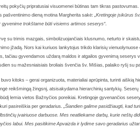
eitų pokyčių pripratusiai visuomenei būtinas tam tikras pastovumas. 
mens pašventinimo dieną motina Margherita sakė:
„Kretingoje įsikūrus š
 ir gyvenime trokštame būti visiems artimos seserys“
.
vę su trimis mazgais, simbolizuojančiais klusnumo, neturto ir skaistu
o įžadą. Nors kai kuriuos lankytojus trikdo klarisių vienuolynuose e
las, tačiau gyvendamos uždarą maldos ir atgailos gyvenimą seserys
ien su mažesniaisiais broliais švenčia šv. Mišias, palaiko ryšį su pa
buvo kitoks – gerai organizuota, materialiai aprūpinta, turinti aiškią 
engė reikšmingą žingsnį, atsisakydama hierarchinių santykių. Seserų
 pobūdį lemia vietos Bažnyčios poreikiai. Kretingoje gyvenančios seser
uri pasireiškia per geradarius.
„Šiandien galime pasidžiaugti, kad tur
bstinčių įvairiuose darbuose. Mes neatliekame darbų, kurie neštų didelį
nyčios labui. Mes pasitikime Apvaizda ir lydime savo geradarius užta