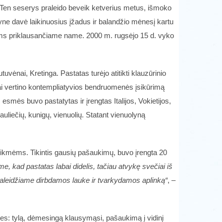
e. Ten seserys praleido beveik ketverius metus, išmoko
ne davė laikinuosius įžadus ir balandžio mėnesį kartu
liams priklausančiame name. 2000 m. rugsėjo 15 d. vyko
.
vėnai, Kretinga. Pastatas turėjo atitikti klauzūrinio
iai vertino kontempliatyvios bendruomenės įsikūrimą
esmės buvo pastatytas ir įrengtas Italijos, Vokietijos,
uliečių, kunigų, vienuolių. Statant vienuolyną
reikmėms. Tikintis gausių pašaukimų, buvo įrengta 20
tame, kad pastatas labai didelis, tačiau atvykę svečiai iš
praleidžiame dirbdamos lauke ir tvarkydamos aplinką“
, –
es: tylą, dėmesingą klausymąsi, pašaukimą į vidinį