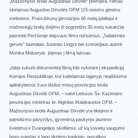
„Mažesnysis brolis Augustinas Dirvelė“ premjera. Filmas
skiriamas Augustino Dirvelės OFM 115-osioms gimimo
metinėms, Pranciškonų gimnazijos 85 metų jubiliejui ir
mažesniųjų brolių išėjimo iš pogrindžio 30 metų sukakčiai
paminėti.Peržiūroje dalyvaus filmo režisierius, „Sidabrinės
gervės“ laureatas Justinas Lingys bei scenarijaus autorė
Monika Midverytė. Įėjimas į filmą laisvas.
„Idėja sukurti dokumentinį filmą kilo vykstant į ekspediciją
Komijos Respublikoje, kur kalėdamas lageryje neaiškiomis
aplinkybėmis žuvo iškilus mūsų provincijos brolis
Augustinas Dirvelė OFM, – sakė Lietuvos Šv. Kazimiero
provincijos ministras br. Algirdas Malakauskis OFM. –
Mažesnysis brolis Augustinas Dirvelė yra tikėjimo ir
patriotizmo pavyzdys, gyvenimą paskyręs jaunimo
švietimui ir Evangelijos skelbimui, už ką sovietų saugumo
buvo suimtas ir tapo tikėjimo kankiniu, nesutikęs