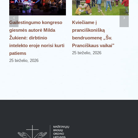
Gailestingumo kongreso
Kviečiame į
P
giesmės autorė Milda
pranciškonišką
š
Žukienė: dirbtinio
bendruomenę „Šv.
„
intelekto eroje norisi kurti
Pranciškaus vaikai”
P
patiems
25 birželio, 2026
2
25 birželio, 2026