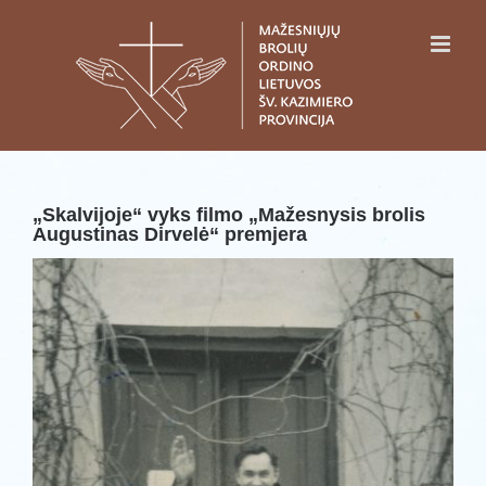
Skip
to
content
„Skalvijoje“ vyks filmo „Mažesnysis brolis
Augustinas Dirvelė“ premjera