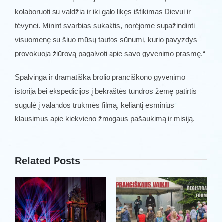
kolaboruoti su valdžia ir iki galo likęs ištikimas Dievui ir
tėvynei. Minint svarbias sukaktis, norėjome supažindinti
visuomenę su šiuo mūsų tautos sūnumi, kurio pavyzdys
provokuoja žiūrovą pagalvoti apie savo gyvenimo prasmę.“
Spalvinga ir dramatiška brolio pranciškono gyvenimo
istorija bei ekspedicijos į bekraštės tundros žemę patirtis
sugulė į valandos trukmės filmą, keliantį esminius
klausimus apie kiekvieno žmogaus pašaukimą ir misiją.
Related Posts