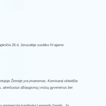
kričio 26 d. Jeruzalėje susitiko IV-ajame
entojoje Žemėje yra įmanomas. Komisarai skleidžia
rus, atnešusius džiaugsmą į mūsų gyvenimus bei
o eminencijai kardinolui Leonardo Sandri, Jo