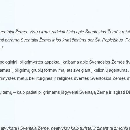
tajai Žemei. Visų pirma, skleisti žinią apie Šventosios Žemės misij
ti paramą Šventajai Žemei ir jos krikščionims per Šv. Popiežiaus Paul
.“
ropologiniai piligrimystės aspektai, kalbama apie Šventosios Žemės šv
linamasi į piligrimų grupių formavimą, atsižvelgiant į kelionių agent
grimystės metu, bei liturgines ir religines šventes Šventosios Žemės 
 temų – kaip padėti piligrimams išgyventi Šventąją Žemę ir išgirsti D
atvyksta į Šventąją Žemę, neatvyktų kaip turistai ir žinant tą žmonių tr