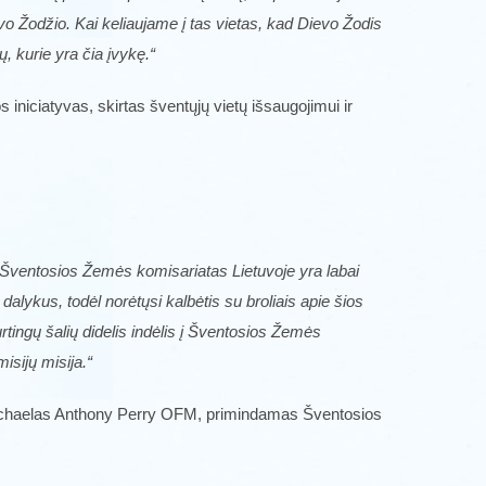
vo Žodžio. Kai keliaujame į tas vietas, kad Dievo Žodis
ių, kurie yra čia įvykę.“
 iniciatyvas, skirtas šventųjų vietų išsaugojimui ir
r Šventosios Žemės komisariatas Lietuvoje yra labai
dalykus, todėl norėtųsi kalbėtis su broliais apie šios
tingų šalių didelis indėlis į Šventosios Žemės
isijų misija.“
is Michaelas Anthony Perry OFM, primindamas Šventosios