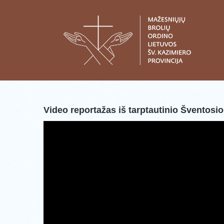
Skip
to
content
Video reportažas iš tarptautinio Šventos