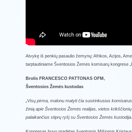
Atvykę iš penkių pasaulio žemynų: Afrikos, Azijos, Ame
tarptautiniame Šventosios Žemės komisarų kongrese „Pil
Brolis FRANCESCO PATTONAS OFM,
Šventosios Žemės kustodas
„Visų pirma, malonu matyti čia susirinkusius komisaru
žinią apie Šventosios Žemės realijas, vietos krikščion
palaikančius stiprų ryšį su Šventosios Žemės kustodija.
Kongresas buvo pradėtas šventomis Mišiomis Kristaus k