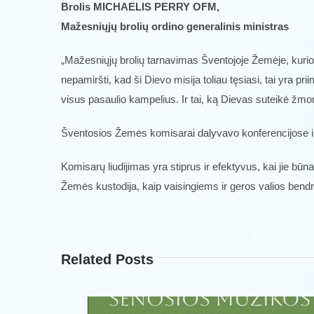
Brolis MICHAELIS PERRY OFM,
Mažesniųjų brolių ordino generalinis ministras
„Mažesniųjų brolių tarnavimas Šventojoje Žemėje, kurio 8
nepamiršti, kad ši Dievo misija toliau tęsiasi, tai yra prii
visus pasaulio kampelius. Ir tai, ką Dievas suteikė žmoni
Šventosios Žemės komisarai dalyvavo konferencijose ir e
Komisarų liudijimas yra stiprus ir efektyvus, kai jie bū
Žemės kustodija, kaip vaisingiems ir geros valios bend
Related Posts