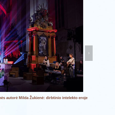
 autorė Milda Žukienė: dirbtinio intelekto eroje
Kviečiame
25 birželio