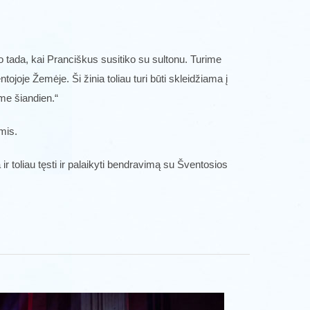
o tada, kai Pranciškus susitiko su sultonu. Turime
ntojoje Žemėje. Ši žinia toliau turi būti skleidžiama į
ome šiandien.“
mis.
r toliau tęsti ir palaikyti bendravimą su Šventosios