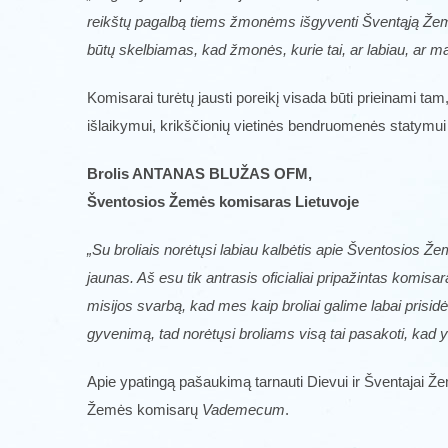
reikštų pagalbą tiems žmonėms išgyventi Šventąją Žemę k
būtų skelbiamas, kad žmonės, kurie tai, ar labiau, ar mažiau
Komisarai turėtų jausti poreikį visada būti prieinami tam
išlaikymui, krikščionių vietinės bendruomenės statymui i
Brolis ANTANAS BLUŽAS OFM,
Šventosios Žemės komisaras Lietuvoje
„Su broliais norėtųsi labiau kalbėtis apie Šventosios 
jaunas. Aš esu tik antrasis oficialiai pripažintas komisa
misijos svarbą, kad mes kaip broliai galime labai prisi
gyvenimą, tad norėtųsi broliams visą tai pasakoti, kad yr
Apie ypatingą pašaukimą tarnauti Dievui ir Šventajai Ž
Žemės komisarų
Vademecum
.