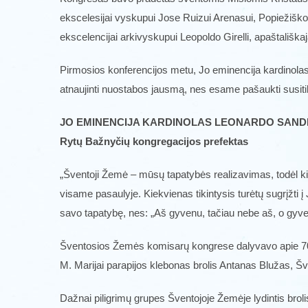
ekscelesijai vyskupui Jose Ruizui Arenasui, Popiežiškos
ekscelencijai arkivyskupui Leopoldo Girelli, apaštališka
Pirmosios konferencijos metu, Jo eminencija kardinola
atnaujinti nuostabos jausmą, nes esame pašaukti susitikt
JO EMINENCIJA KARDINOLAS LEONARDO SANDR
Rytų Bažnyčių kongregacijos prefektas
„Šventoji Žemė – mūsų tapatybės realizavimas, todėl kie
visame pasaulyje. Kiekvienas tikintysis turėtų sugrįžti 
savo tapatybę, nes: „Aš gyvenu, tačiau nebe aš, o gyv
Šventosios Žemės komisarų kongrese dalyvavo apie 70 šią
M. Marijai parapijos klebonas brolis Antanas Blužas, 
Dažnai piligrimų grupes Šventojoje Žemėje lydintis brolis