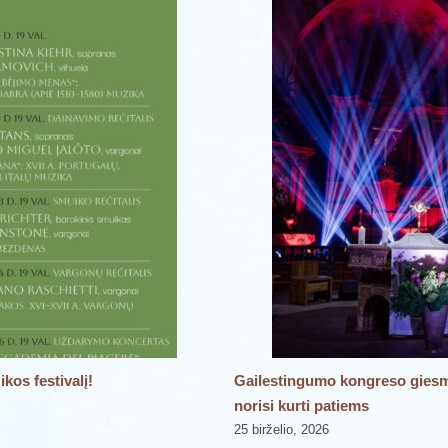
kos festivalį!
Gailestingumo kongreso giesmės
norisi kurti patiems
25 birželio, 2026