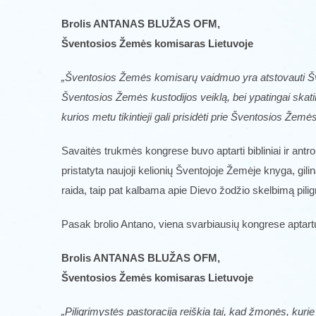
Brolis ANTANAS BLUŽAS OFM,
Šventosios Žemės komisaras Lietuvoje
„Šventosios Žemės komisarų vaidmuo yra atstovauti Šven
Šventosios Žemės kustodijos veiklą, bei ypatingai skatin
kurios metu tikintieji gali prisidėti prie Šventosios Žemės
Savaitės trukmės kongrese buvo aptarti bibliniai ir ant
pristatyta naujoji kelionių Šventojoje Žemėje knyga, gi
raida, taip pat kalbama apie Dievo žodžio skelbimą pili
Pasak brolio Antano, viena svarbiausių kongrese aptartų
Brolis ANTANAS BLUŽAS OFM,
Šventosios Žemės komisaras Lietuvoje
„Piligrimystės pastoracija reiškia tai, kad žmonės, kurie 