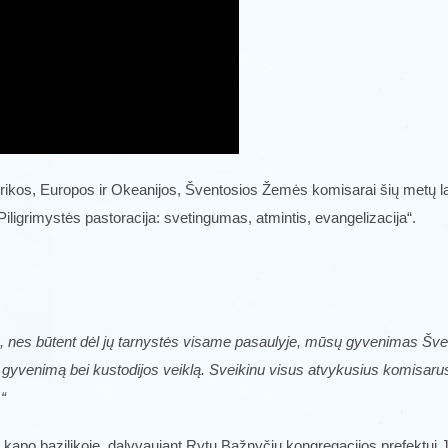
rikos, Europos ir Okeanijos, Šventosios Žemės komisarai šių metų lap
igrimystės pastoracija: svetingumas, atmintis, evangelizacija“.
s, nes būtent dėl jų tarnystės visame pasaulyje, mūsų gyvenimas Šv
ių gyvenimą bei kustodijos veiklą. Sveikinu visus atvykusius komisa
“
apo bazilikoje, dalyvaujant Rytų Bažnyčių kongregacijos prefektui J