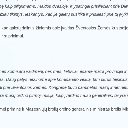
aip piligrimams, maldos dvasioje, ir ypatingai prisiliečiant prie Die
 tikintys, ieškantys, kad jie galėtų susitikti ir prisiliesti prie tų įvyk
, kad galėtų dalintis žiniomis apie įvairias Šventosios Žemės kustodijos
r stiprinimui.
Žemės komisarų vaidmenį, nes mes, lietuviai, esame maža provincija i
ras. Daug patys nežinome apie komisariato veiklą, tam tikrus teisinius 
dėti prie Šventosios Žemės. Kongrese buvo paminėtas mažų ir net netur
a mūsų ordino pirmoji misija, kaip įvardino mūsų generalinis, tai yra m
emei priminė ir Mažesniųjų brolių ordino generalinis ministras brol