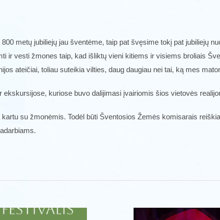
00 metų jubiliejų jau šventėme, taip pat švęsime tokį pat jubiliejų nu
mti ir vesti žmones taip, kad išliktų vieni kitiems ir visiems broliais Šve
jos ateičiai, toliau suteikia vilties, daug daugiau nei tai, ką mes mat
kskursijose, kuriose buvo dalijimasi įvairiomis šios vietovės realijo
na kartu su žmonėmis. Todėl būti Šventosios Žemės komisarais reiškia i
radarbiams.