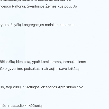
Francesco Pattonui, Šventosios Žemės kustodui, Jo
Rytų bažnyčių kongregacijos nariai, mes norime
ikščionišką identitetą, ypač komisarams, tarnaujantiems
miško gyvenimo pėdsakais ir atnaujinti savo krikštą,
io, tarp kurių ir Kretingos Viešpaties Apreiškimo Švč.
mės ir pasaulio krikščionių.