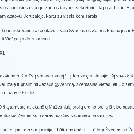
ios naujosios evangelizacijos tarybos sekretoriui, taip pat broliui 
jam atstovui Jeruzalėje, kartu su visais komisarais.
s Leonardo Sandri akcentavo: „Kaip Šventosios Žemės kustodijos ir 
i Viešpatį ir Jam tarnauti.”
I,
kvienam iš mūsų yra svarbu grįžti į Jeruzalę ir atnaujinti šį savo kr
į Jeruzalę ir prisiminti Jėzaus gyvenimą, šventąsias vietas, eiti Jo že
ena manyje Kristus.“
 tarnystę atliekančių Mažesniujų brolių ordino brolių iš viso pasaul
Šventosios Žemės komisaras nuo Šv. Kazimiero provincijos.
 sako, jog komisarų misija – būti jungiančiu „tiltu“ tarp Šventosios Že