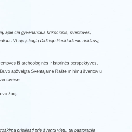
ą, apie čia gyvenančius krikščionis, šventoves,
iaus VI-ojo įsteigtą Didžiojo Penktadienio rinkliavą,
entoves iš archeologinės ir istorinės perspektyvos,
ūras. Buvo apžvelgta Šventajame Rašte minimų šventovių
šventovėse.
ievo žodį.
oškimą prisiliesti prie šventų vietų, tai pastoracija