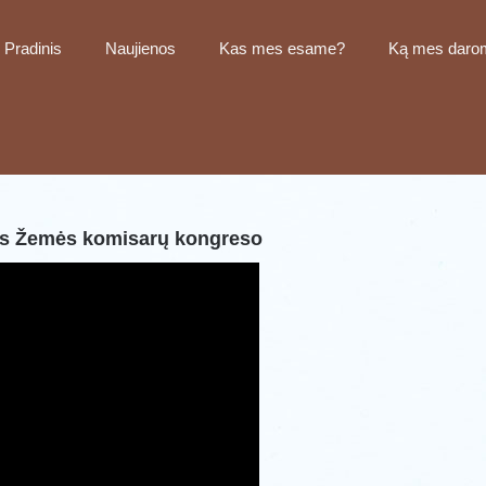
Pradinis
Naujienos
Kas mes esame?
Ką mes daro
ios Žemės komisarų kongreso