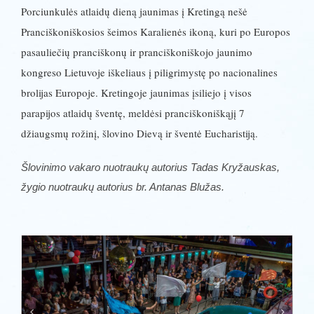
Porciunkulės atlaidų dieną jaunimas į Kretingą nešė
Pranciškoniškosios šeimos Karalienės ikoną, kuri po Europos
pasauliečių pranciškonų ir pranciškoniškojo jaunimo
kongreso Lietuvoje iškeliaus į piligrimystę po nacionalines
brolijas Europoje. Kretingoje jaunimas įsiliejo į visos
parapijos atlaidų šventę, meldėsi pranciškoniškąjį 7
džiaugsmų rožinį, šlovino Dievą ir šventė Eucharistiją.
Šlovinimo vakaro nuotraukų autorius Tadas Kryžauskas,
žygio nuotraukų autorius br. Antanas Blužas.