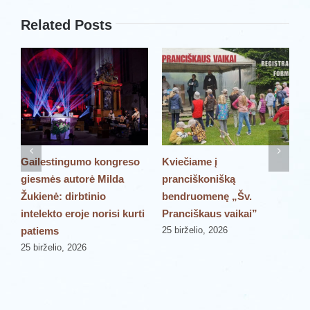
Related Posts
Gailestingumo kongreso
Kviečiame į
P
giesmės autorė Milda
pranciškonišką
š
Žukienė: dirbtinio
bendruomenę „Šv.
„
intelekto eroje norisi kurti
Pranciškaus vaikai”
P
patiems
25 birželio, 2026
2
25 birželio, 2026