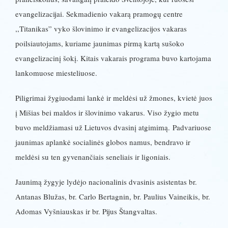
evangelizacijai. Sekmadienio vakarą pramogų centre
,,Titanikas” vyko šlovinimo ir evangelizacijos vakaras
poilsiautojams, kuriame jaunimas pirmą kartą sušoko
evangelizacinį šokį. Kitais vakarais programa buvo kartojama
lankomuose miesteliuose.
Piligrimai žygiuodami lankė ir meldėsi už žmones, kvietė juos
į Mišias bei maldos ir šlovinimo vakarus. Viso žygio metu
buvo meldžiamasi už Lietuvos dvasinį atgimimą. Padvariuose
jaunimas aplankė socialinės globos namus, bendravo ir
meldėsi su ten gyvenančiais seneliais ir ligoniais.
Jaunimą žygyje lydėjo nacionalinis dvasinis asistentas br.
Antanas Blužas, br. Carlo Bertagnin, br. Paulius Vaineikis, br.
Adomas Vyšniauskas ir br. Pijus Štangvaltas.