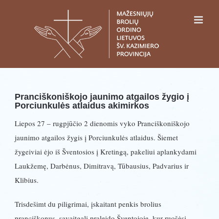
Skip
to
content
Pranciškoniškojo jaunimo atgailos žygio į
Porciunkulės atlaidus akimirkos
Liepos 27 – rugpjūčio 2 dienomis vyko Pranciškoniškojo
jaunimo atgailos žygis į Porciunkulės atlaidus. Šiemet
žygeiviai ėjo iš Šventosios į Kretingą, pakeliui aplankydami
Laukžemę, Darbėnus, Dimitravą, Tūbausius, Padvarius ir
Klibius.
Trisdešimt du piligrimai, įskaitant penkis brolius
pranciškonus, savaitgalį praleido Šventojoje, kur ruošėsi