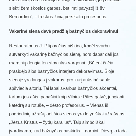
siekti žemiškosios garbės, bet imti pavyzdį iš šv.
Bernardino“, – freskos žinią perskaito profesorius.
Vakarinė siena davė pradžią bažnyčios dekoravimui
Restauratorius J. Pilipavičius aiškina, kodėl svarbu
sutvarkyti vakarinę bažnyčios sieną, nors dabar dalį jos
marginių dengia ten stovintys vargonai. „Būtent iš čia
prasidėjo šios bažnyčios interjero dekoravimas. Šioje
sienoje yra langas į vakarus, pro kurį auksinė saulė
apšviečia altorių. Tai labai svarbūs bažnyčios akcentai,
tartum jos ašis, panašiai kaip Vilniuje Pilies gatvė, jungianti
katedrą su rotuše, – dėsto profesorius. – Vienas iš
pagrindinių užrašų ant šios sienos yra lotyniškai užrašytas
„Jėzus Kristus – žydų karalius“. Taip simboliškai
įvardinama, kad bažnyčios paskirtis – garbinti Dievą, o tada