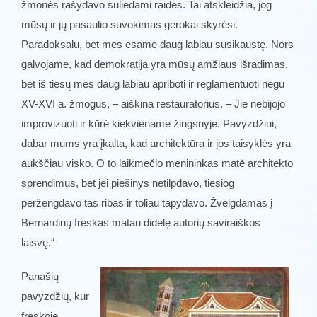
žmonės rašydavo suliedami raides. Tai atskleidžia, jog
mūsų ir jų pasaulio suvokimas gerokai skyrėsi.
Paradoksalu, bet mes esame daug labiau susikaustę. Nors
galvojame, kad demokratija yra mūsų amžiaus išradimas,
bet iš tiesų mes daug labiau apriboti ir reglamentuoti negu
XV-XVI a. žmogus, – aiškina restauratorius. – Jie nebijojo
improvizuoti ir kūrė kiekviename žingsnyje. Pavyzdžiui,
dabar mums yra įkalta, kad architektūra ir jos taisyklės yra
aukščiau visko. O to laikmečio menininkas matė architekto
sprendimus, bet jei piešinys netilpdavo, tiesiog
peržengdavo tas ribas ir toliau tapydavo. Žvelgdamas į
Bernardinų freskas matau didelę autorių saviraiškos
laisvę.“
Panašių
pavyzdžių, kur
freskoje