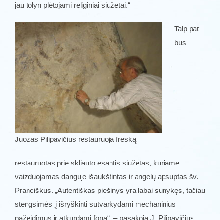
jau tolyn plėtojami religiniai siužetai.“
Taip pat
bus
Juozas Pilipavičius restauruoja freską
restauruotas prie skliauto esantis siužetas, kuriame
vaizduojamas danguje išaukštintas ir angelų apsuptas šv.
Pranciškus. „Autentiškas piešinys yra labai sunykęs, tačiau
stengsimės jį išryškinti sutvarkydami mechaninius
pažeidimus ir atkurdami foną“, – pasakoja J. Pilipavičius.