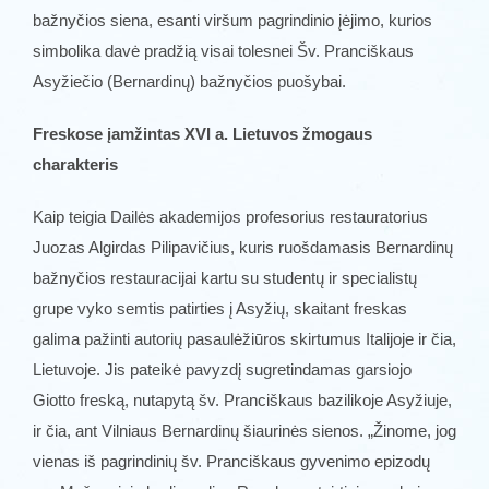
bažnyčios siena, esanti viršum pagrindinio įėjimo, kurios
simbolika davė pradžią visai tolesnei Šv. Pranciškaus
Asyžiečio (Bernardinų) bažnyčios puošybai.
Freskose įamžintas XVI a. Lietuvos žmogaus
charakteris
Kaip teigia Dailės akademijos profesorius restauratorius
Juozas Algirdas Pilipavičius, kuris ruošdamasis Bernardinų
bažnyčios restauracijai kartu su studentų ir specialistų
grupe vyko semtis patirties į Asyžių, skaitant freskas
galima pažinti autorių pasaulėžiūros skirtumus Italijoje ir čia,
Lietuvoje. Jis pateikė pavyzdį sugretindamas garsiojo
Giotto freską, nutapytą šv. Pranciškaus bazilikoje Asyžiuje,
ir čia, ant Vilniaus Bernardinų šiaurinės sienos. „Žinome, jog
vienas iš pagrindinių šv. Pranciškaus gyvenimo epizodų