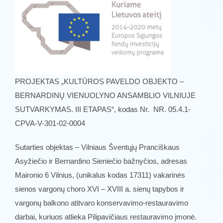
PROJEKTAS „KULTŪROS PAVELDO OBJEKTO –
BERNARDINŲ VIENUOLYNO ANSAMBLIO VILNIUJE
SUTVARKYMAS. III ETAPAS“, kodas Nr. NR. 05.4.1-
CPVA-V-301-02-0004
Sutarties objektas – Vilniaus Šventųjų Pranciškaus
Asyžiečio ir Bernardino Sieniečio bažnyčios, adresas
Maironio 6 Vilnius, (unikalus kodas 17311) vakarinės
sienos vargonų choro XVI – XVIII a. sienų tapybos ir
vargonų balkono atitvaro konservavimo-restauravimo
darbai, kuriuos atlieka Pilipavičiaus restauravimo įmonė.