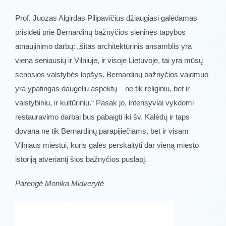
Prof. Juozas Algirdas Pilipavičius džiaugiasi galėdamas
prisidėti prie Bernardinų bažnyčios sieninės tapybos
atnaujinimo darbų: „šitas architektūrinis ansamblis yra
viena seniausių ir Vilniuje, ir visoje Lietuvoje, tai yra mūsų
senosios valstybės lopšys. Bernardinų bažnyčios vaidmuo
yra ypatingas daugeliu aspektų – ne tik religiniu, bet ir
valstybiniu, ir kultūriniu.“ Pasak jo, intensyviai vykdomi
restauravimo darbai bus pabaigti iki šv. Kalėdų ir taps
dovana ne tik Bernardinų parapijiečiams, bet ir visam
Vilniaus miestui, kuris galės perskaityti dar vieną miesto
istoriją atveriantį šios bažnyčios puslapį.
Parengė Monika Midverytė