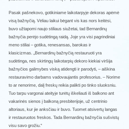
Pasak pašnekovo, gotikiniame laikotarpyje dekoras apėmė
visą bažnyčią. Vėliau laikui bėgant vis kas nors keitėsi,
buvo užtapomi naujo stiliaus siužetai, tad Bernardinų
bažnyčia perėjo sudėtingą raidą. Joje yra visi pagrindiniai
meno stiliai – gotika, renesansas, barokas ir
klasicizmas. „Bernardinų bažnyčią restauruoti yra
sudėtinga, nes skirtingų laikotarpių dekoro kiekiai viršija
bažnyčios galimybes viską atidengti ir parodyti, – aiškina
restauravimo darbams vadovaujantis profesorius. ­– Norime
to ar nenorime, dalį freskų reikia palikti po tinko sluoksniu.
Tuo tarpu vargonai ateityje turėtų iškeliauti iš balkono ant
vakarinės sienos į balkoną presbiterijoje, už centrinio
altoriaus, kur jie anksčiau ir buvo. Tuomet atsivertų langas
ir restauruotos freskos. Tada Bernardinų bažnyčia sušvistų
visu savo grožiu.“