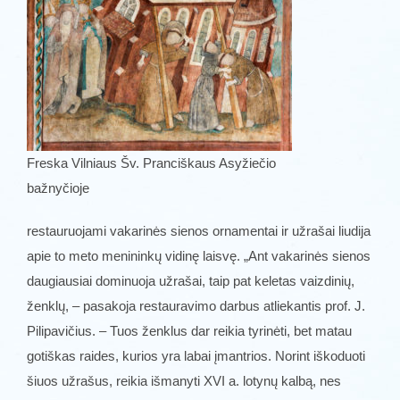
Freska Vilniaus Šv. Pranciškaus Asyžiečio
bažnyčioje
restauruojami vakarinės sienos ornamentai ir užrašai liudija
apie to meto menininkų vidinę laisvę. „Ant vakarinės sienos
daugiausiai dominuoja užrašai, taip pat keletas vaizdinių,
ženklų, – pasakoja restauravimo darbus atliekantis prof. J.
Pilipavičius. – Tuos ženklus dar reikia tyrinėti, bet matau
gotiškas raides, kurios yra labai įmantrios. Norint iškoduoti
šiuos užrašus, reikia išmanyti XVI a. lotynų kalbą, nes