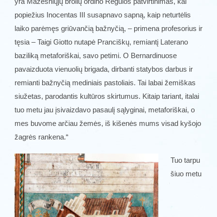
yra Mažesniųjų brolių ordino Regulos patvirtinimas, kai
popiežius Inocentas III susapnavo sapną, kaip neturtėlis
laiko parėmęs griūvančią bažnyčią, – primena profesorius ir
tęsia – Taigi Giotto nutapė Pranciškų, remiantį Laterano
baziliką metaforiškai, savo petimi. O Bernardinuose
pavaizduota vienuolių brigada, dirbanti statybos darbus ir
remianti bažnyčią mediniais pastoliais. Tai labai žemiškas
siužetas, parodantis kultūros skirtumus. Kitaip tariant, italai
tuo metu jau įsivaizdavo pasaulį sąlyginai, metaforiškai, o
mes buvome arčiau žemės, iš kišenės mums visad kyšojo
žagrės rankena.“
Tuo tarpu
šiuo metu