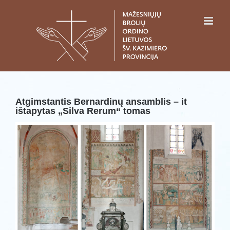
Skip
to
content
Atgimstantis Bernardinų ansamblis – it
ištapytas „Silva Rerum“ tomas