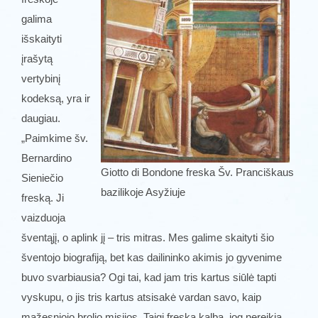
galima
išskaityti
įrašytą
vertybinį
kodeksą, yra ir
daugiau.
„Paimkime šv.
Bernardino
Giotto di Bondone freska Šv. Pranciškaus
Sieniečio
bazilikoje Asyžiuje
freską. Ji
vaizduoja
šventąjį, o aplink jį – tris mitras. Mes galime skaityti šio
šventojo biografiją, bet kas dailininko akimis jo gyvenime
buvo svarbiausia? Ogi tai, kad jam tris kartus siūlė tapti
vyskupu, o jis tris kartus atsisakė vardan savo, kaip
mažesniojo brolio misijos. Taigi freska kalba, jog nereikia