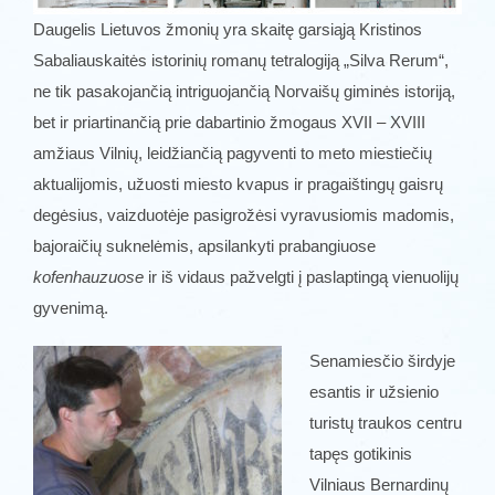
Daugelis Lietuvos žmonių yra skaitę garsiąją Kristinos
Sabaliauskaitės istorinių romanų tetralogiją „Silva Rerum“,
ne tik pasakojančią intriguojančią Norvaišų giminės istoriją,
bet ir priartinančią prie dabartinio žmogaus XVII – XVIII
amžiaus Vilnių, leidžiančią pagyventi to meto miestiečių
aktualijomis, užuosti miesto kvapus ir pragaištingų gaisrų
degėsius, vaizduotėje pasigrožėsi vyravusiomis madomis,
bajoraičių suknelėmis, apsilankyti prabangiuose
kofenhauzuose
ir iš vidaus pažvelgti į paslaptingą vienuolijų
gyvenimą.
Senamiesčio širdyje
esantis ir užsienio
turistų traukos centru
tapęs gotikinis
Vilniaus Bernardinų