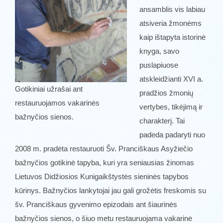
ansamblis vis labiau
atsiveria žmonėms
kaip ištapyta istorinė
knyga, savo
puslapiuose
atskleidžianti XVI a.
Gotikiniai užrašai ant
pradžios žmonių
restauruojamos vakarinės
vertybes, tikėjimą ir
bažnyčios sienos.
charakterį. Tai
padeda padaryti nuo
2008 m. pradėta restauruoti Šv. Pranciškaus Asyžiečio
bažnyčios gotikinė tapyba, kuri yra seniausias žinomas
Lietuvos Didžiosios Kunigaikštystės sieninės tapybos
kūrinys. Bažnyčios lankytojai jau gali grožėtis freskomis su
šv. Pranciškaus gyvenimo epizodais ant šiaurinės
bažnyčios sienos, o šiuo metu restauruojama vakarinė