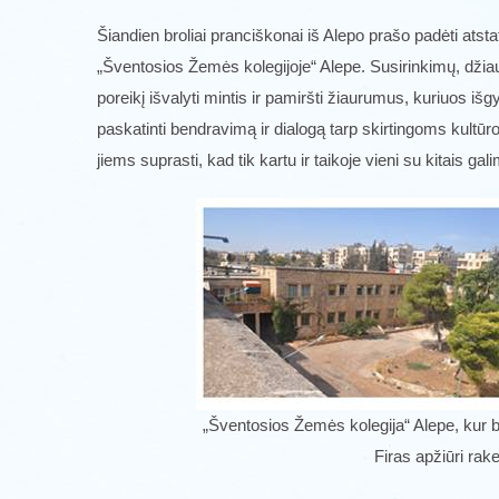
Šiandien broliai pranciškonai iš Alepo prašo padėti atstat
„Šventosios Žemės kolegijoje“ Alepe. Susirinkimų, džia
poreikį išvalyti mintis ir pamiršti žiaurumus, kuriuos iš
paskatinti bendravimą ir dialogą tarp skirtingoms kultūr
jiems suprasti, kad tik kartu ir taikoje vieni su kitais gal
„Šventosios Žemės kolegija“ Alepe, kur bus
Firas apžiūri raket