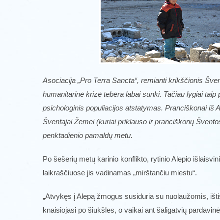
Asociacija „Pro Terra Sancta“, remianti krikščionis Švent
humanitarinė krizė tebėra labai sunki. Tačiau lygiai taip 
psichologinis populiacijos atstatymas. Pranciškonai iš Al
Šventajai Žemei (kuriai priklauso ir pranciškonų Švent
penktadienio pamaldų metu.
Po šešerių metų karinio konflikto, rytinio Alepio išlaisvin
laikraščiuose jis vadinamas „mirštančiu miestu“.
„Atvykęs į Alepą žmogus susiduria su nuolaužomis, išti
knaisiojasi po šiukšles, o vaikai ant šaligatvių pardavin