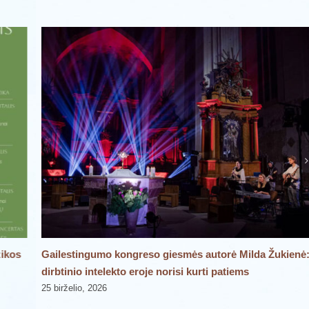
zikos
Gailestingumo kongreso giesmės autorė Milda Žukienė
dirbtinio intelekto eroje norisi kurti patiems
25 birželio, 2026