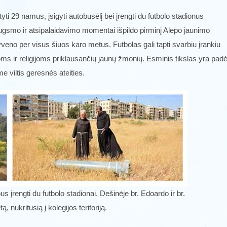
yti 29 namus, įsigyti autobusėlį bei įrengti du futbolo stadionus
ugsmo ir atsipalaidavimo momentai išpildo pirminį Alepo jaunimo
gyveno per visus šiuos karo metus. Futbolas gali tapti svarbiu įrankiu
oms ir religijoms priklausančių jaunų žmonių. Esminis tikslas yra padė
ime viltis geresnės ateities.
 įrengti du futbolo stadionai. Dešinėje br. Edoardo ir br.
ą, nukritusią į kolegijos teritoriją.