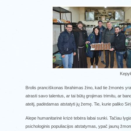
Kepyk
Brolis pranciškonas Ibrahimas žino, kad tie žmonės yra Ale
atrasti savo talentus, ar tai būtų grojimas trimitu, ar b
ateitį, padėdamas atstatyti jų žemę. Tie, kurie paliko Siri
Alepe humanitarinė krizė tebėra labai sunki. Tačiau lygiai
psichologinis populiacijos atstatymas, ypač jaunų žmonių ir