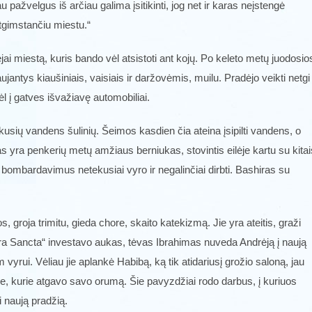
 pažvelgus iš arčiau galima įsitikinti, jog net ir karas neįstengė
atgimstančiu miestu.“
i miestą, kuris bando vėl atsistoti ant kojų. Po keleto metų juodosio
jantys kiaušiniais, vaisiais ir daržovėmis, muilu. Pradėjo veikti netgi
 į gatves išvažiavę automobiliai.
kusių vandens šulinių. Šeimos kasdien čia ateina įsipilti vandens, o
as yra penkerių metų amžiaus berniukas, stovintis eilėje kartu su kitai
 bombardavimus netekusiai vyro ir negalinčiai dirbti. Bashiras su
 groja trimitu, gieda chore, skaito katekizmą. Jie yra ateitis, graži
erra Sancta“ investavo aukas, tėvas Ibrahimas nuveda Andrėją į naują
yrui. Vėliau jie aplankė Habibą, ką tik atidariusį grožio saloną, jau
p tie, kurie atgavo savo orumą. Šie pavyzdžiai rodo darbus, į kuriuos
 naują pradžią.