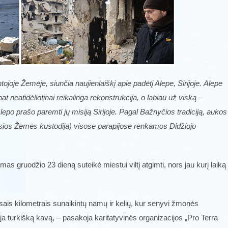
ojoje Žemėje, siunčia naujienlaiškį apie padėtį Alepe, Sirijoje. Alepe
pat neatidėliotinai reikalinga rekonstrukcija, o labiau už viską –
epo prašo paremti jų misiją Sirijoje.
Pagal Bažnyčios tradiciją, aukos
osios Žemės kustodija) visose parapijose renkamos Didžiojo
imas gruodžio 23 dieną suteikė miestui viltį atgimti, nors jau kurį laiką
sais kilometrais sunaikintų namų ir kelių, kur senyvi žmonės
ėja turkišką kavą, – pasakoja karitatyvinės organizacijos „Pro Terra