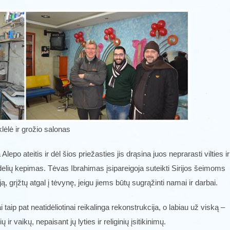
lėlė ir grožio salonas
po ateitis ir dėl šios priežasties jis drąsina juos neprarasti vilties ir
andelių kepimas. Tėvas Ibrahimas įsipareigoja suteikti Sirijos šeimoms
ją, grįžtų atgal į tėvynę, jeigu jiems būtų sugrąžinti namai ir darbai.
 taip pat neatidėliotinai reikalinga rekonstrukcija, o labiau už viską –
 vaikų, nepaisant jų lyties ir religinių įsitikinimų.