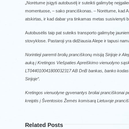
„Norėtume įsigyti autobusėlį ir suteikti galimybę neįga
momentuose, – sako pranciškonas. – Norėtume, kad Alep
atskirtas, ir kad dabar yra tinkamas metas susivienyti be
Autobusėlis taip pat suteiks transporto galimybę jauni
stovyklose. Pastaroji yra didžiausia Alepe ir tapusi n
Norintieji paremti brolių pranciškonų misiją Sirijoje ir 
auką į Kretingos Viešpaties Apreiškimo vienuolyno sąsk
LT044010041800032317 AB DnB bankas, banko kodas 4
Sirijoje“.
Kretingos vienuolyne gyvenantys broliai pranciškonai 
kreiptis į Šventosios Žemės komisarą Lietuvoje pranci
Related Posts