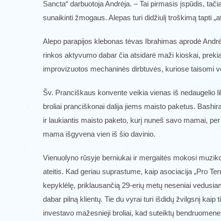
Sancta“ darbuotoja Andrėja. – Tai pirmasis įspūdis, tačiau
sunaikinti žmogaus. Alepas turi didžiulį troškimą tapti „
Alepo parapijos klebonas tėvas Ibrahimas aprodė Andrėja
rinkos aktyvumo dabar čia atsidarė maži kioskai, prekiau
improvizuotos mechaninės dirbtuvės, kuriose taisomi vėl
Šv. Pranciškaus konvente veikia vienas iš nedaugelio li
broliai pranciškonai dalija jiems maisto paketus. Bashir
ir laukiantis maisto paketo, kurį nuneš savo mamai, per
mama išgyvena vien iš šio davinio.
Vienuolyno rūsyje berniukai ir mergaitės mokosi muzikos,
ateitis. Kad geriau suprastume, kaip asociacija „Pro T
kepyklėlę, priklausančią 29-erių metų neseniai vedusiam v
dabar pilną klientų. Tie du vyrai turi išdidų žvilgsnį kai
investavo mažesnieji broliai, kad suteiktų bendruomenei