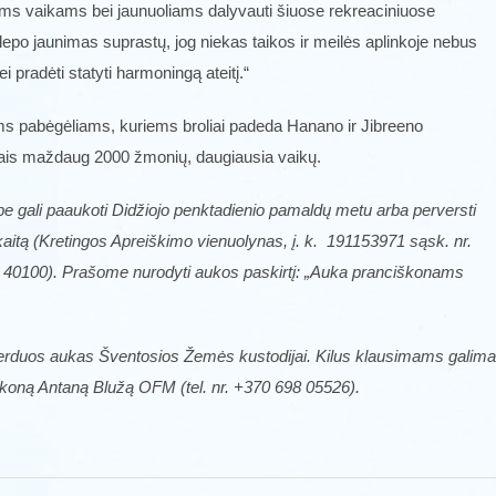
liems vaikams bei jaunuoliams dalyvauti šiuose rekreaciniuose
o jaunimas suprastų, jog niekas taikos ir meilės aplinkoje nebus
i pradėti statyti harmoningą ateitį.“
ems pabėgėliams, kuriems broliai padeda Hanano ir Jibreeno
amais maždaug 2000 žmonių, daugiausia vaikų.
Alepe gali paaukoti Didžiojo penktadienio pamaldų metu arba perversti
aitą (Kretingos Apreiškimo vienuolynas, į. k. 191153971 sąsk. nr.
0100). Prašome nurodyti aukos paskirtį: „Auka pranciškonams
perduos aukas Šventosios Žemės kustodijai. Kilus klausimams galima
škoną Antaną Blužą OFM (tel. nr. +370 698 05526).