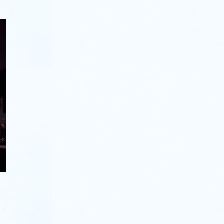
:
Kviečiame į pranciškonišką bendruomenę „Šv.
Pranciškaus vaikai”
25 birželio, 2026