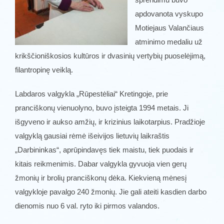
apdovanota vyskupo
Motiejaus Valančiaus
atminimo medaliu už
krikščioniškosios kultūros ir dvasinių vertybių puoselėjimą,
filantropinę veiklą.
Labdaros valgykla „Rūpestėliai“ Kretingoje, prie
pranciškonų vienuolyno, buvo įsteigta 1994 metais. Ji
išgyveno ir aukso amžių, ir krizinius laikotarpius. Pradžioje
valgyklą gausiai rėmė išeivijos lietuvių laikraštis
„Darbininkas“, aprūpindavęs tiek maistu, tiek puodais ir
kitais reikmenimis. Dabar valgykla gyvuoja vien gerų
žmonių ir brolių pranciškonų dėka. Kiekvieną mėnesį
valgykloje pavalgo 240 žmonių. Jie gali ateiti kasdien darbo
dienomis nuo 6 val. ryto iki pirmos valandos.