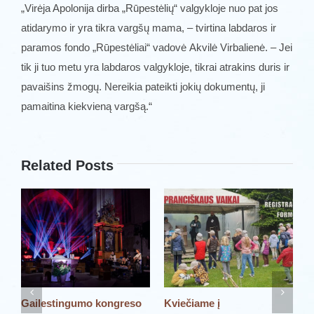
„Virėja Apolonija dirba „Rūpestėlių“ valgykloje nuo pat jos
atidarymo ir yra tikra vargšų mama, ­­– tvirtina labdaros ir
paramos fondo „Rūpestėliai“ vadovė Akvilė Virbalienė. – Jei
tik ji tuo metu yra labdaros valgykloje, tikrai atrakins duris ir
pavaišins žmogų. Nereikia pateikti jokių dokumentų, ji
pamaitina kiekvieną vargšą.“
Related Posts
Gailestingumo kongreso
Kviečiame į
P