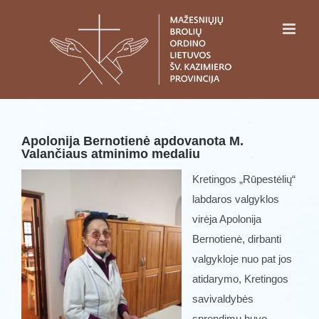
Skip
to
content
Apolonija Bernotienė apdovanota M.
Valančiaus atminimo medaliu
Kretingos „Rūpestėlių“
labdaros valgyklos
virėja Apolonija
Bernotienė, dirbanti
valgykloje nuo pat jos
atidarymo, Kretingos
savivaldybės
sprendimu buvo