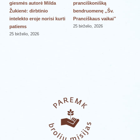
giesmės autorė Milda
pranciškonišką
š
Žukienė: dirbtinio
bendruomenę „Šv.
„
intelekto eroje norisi kurti
Pranciškaus vaikai”
P
patiems
25 birželio, 2026
2
25 birželio, 2026